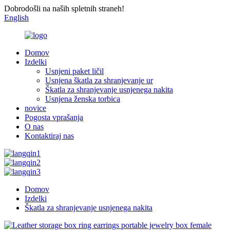
Dobrodošli na naših spletnih straneh!
English
Domov
Izdelki
Usnjeni paket ličil
Usnjena škatla za shranjevanje ur
Škatla za shranjevanje usnjenega nakita
Usnjena ženska torbica
novice
Pogosta vprašanja
O nas
Kontaktiraj nas
Domov
Izdelki
Škatla za shranjevanje usnjenega nakita