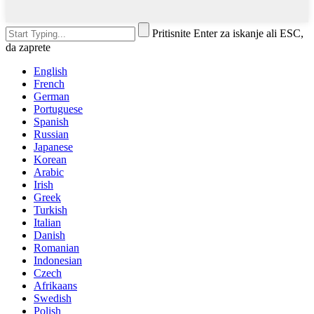
Pritisnite Enter za iskanje ali ESC,
da zaprete
English
French
German
Portuguese
Spanish
Russian
Japanese
Korean
Arabic
Irish
Greek
Turkish
Italian
Danish
Romanian
Indonesian
Czech
Afrikaans
Swedish
Polish