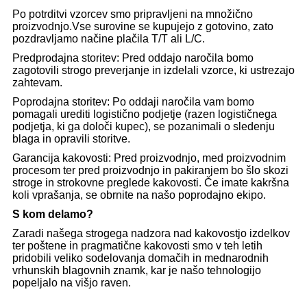
Po potrditvi vzorcev smo pripravljeni na množično
proizvodnjo.Vse surovine se kupujejo z gotovino, zato
pozdravljamo načine plačila T/T ali L/C.
Predprodajna storitev: Pred oddajo naročila bomo
zagotovili strogo preverjanje in izdelali vzorce, ki ustrezajo
zahtevam.
Poprodajna storitev: Po oddaji naročila vam bomo
pomagali urediti logistično podjetje (razen logističnega
podjetja, ki ga določi kupec), se pozanimali o sledenju
blaga in opravili storitve.
Garancija kakovosti: Pred proizvodnjo, med proizvodnim
procesom ter pred proizvodnjo in pakiranjem bo šlo skozi
stroge in strokovne preglede kakovosti. Če imate kakršna
koli vprašanja, se obrnite na našo poprodajno ekipo.
S kom delamo?
Zaradi našega strogega nadzora nad kakovostjo izdelkov
ter poštene in pragmatične kakovosti smo v teh letih
pridobili veliko sodelovanja domačih in mednarodnih
vrhunskih blagovnih znamk, kar je našo tehnologijo
popeljalo na višjo raven.