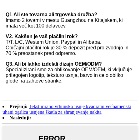
Q1.Ali ste tovarna ali trgovska družba?
Imamo 2 tovarni v mestu Guangzhou na Kitajskem, ki
imata več kot 100 delavcev.
V2. Kakšen je vaš plačilni rok?
T/T, L/C, Western Union, Paypal in Alibaba.
Običajni plačilni rok je 30 % depozit pred proizvodnjo in
70 % preostanek pred odpremo.
Q3. Ali bi lahko izdelali dizajn OEM/ODM?
Specializirani smo za oblikovanje OEM/OEM, ki vključuje
prilagojen logotip, teksturo usnja, barvo in celo obliko
glede na zahteve stranke.
Prejšnji:
Teksturirano vrhunsko usnje kvadratni večnamenski
uhani ogrlica usnjena škatla za shranjevanje nakita
Naslednji: