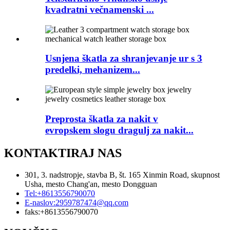
kvadratni večnamenski ...
Usnjena škatla za shranjevanje ur s 3
predelki, mehanizem...
Preprosta škatla za nakit v
evropskem slogu dragulj za nakit...
KONTAKTIRAJ NAS
301, 3. nadstropje, stavba B, št. 165 Xinmin Road, skupnost
Usha, mesto Chang'an, mesto Dongguan
Tel:
+8613556790070
E-naslov:
2959787474@qq.com
faks:
+8613556790070