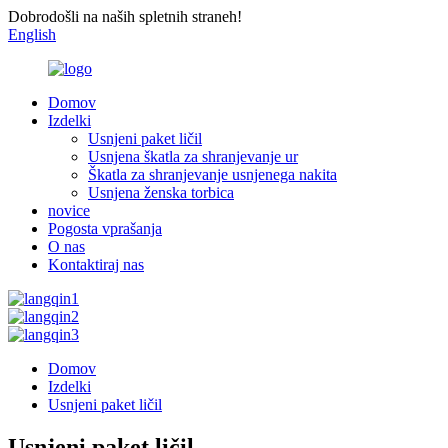
Dobrodošli na naših spletnih straneh!
English
Domov
Izdelki
Usnjeni paket ličil
Usnjena škatla za shranjevanje ur
Škatla za shranjevanje usnjenega nakita
Usnjena ženska torbica
novice
Pogosta vprašanja
O nas
Kontaktiraj nas
Domov
Izdelki
Usnjeni paket ličil
Usnjeni paket ličil