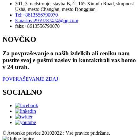
301, 3. nadstropje, stavba B, št. 165 Xinmin Road, skupnost
Usha, mesto Chang'an, mesto Dongguan
Tel:
+8613556790070
E-naslov:
2959787474@qq.com
faks:
+8613556790070
NOVČKO
Za povpraševanje o naših izdelkih ali ceniku nam
pustite svoj e-poštni naslov in kontaktirali vas bomo
v 24 urah.
POVPRAŠEVANJE ZDAJ
SOCIALNO
© Avtorske pravice 20102022 : Vse pravice pridržane.