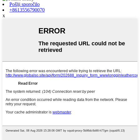
Pošlji sporočilo
+8613556790070
x