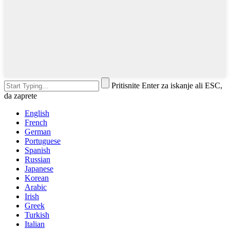
Pritisnite Enter za iskanje ali ESC,
da zaprete
English
French
German
Portuguese
Spanish
Russian
Japanese
Korean
Arabic
Irish
Greek
Turkish
Italian