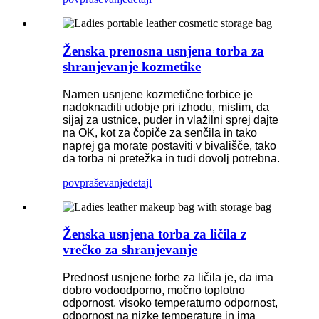
Ženska prenosna usnjena torba za
shranjevanje kozmetike
Namen usnjene kozmetične torbice je
nadoknaditi udobje pri izhodu, mislim, da
sijaj za ustnice, puder in vlažilni sprej dajte
na OK, kot za čopiče za senčila in tako
naprej ga morate postaviti v bivališče, tako
da torba ni pretežka in tudi dovolj potrebna.
povpraševanje
detajl
Ženska usnjena torba za ličila z
vrečko za shranjevanje
Prednost usnjene torbe za ličila je, da ima
dobro vodoodporno, močno toplotno
odpornost, visoko temperaturno odpornost,
odpornost na nizke temperature in ima