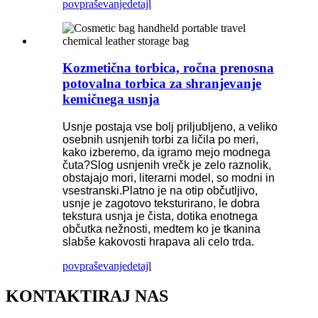
povpraševanje
detajl
Kozmetična torbica, ročna prenosna
potovalna torbica za shranjevanje
kemičnega usnja
Usnje postaja vse bolj priljubljeno, a veliko
osebnih usnjenih torbi za ličila po meri,
kako izberemo, da igramo mejo modnega
čuta?Slog usnjenih vrečk je zelo raznolik,
obstajajo mori, literarni model, so modni in
vsestranski.Platno je na otip občutljivo,
usnje je zagotovo teksturirano, le dobra
tekstura usnja je čista, dotika enotnega
občutka nežnosti, medtem ko je tkanina
slabše kakovosti hrapava ali celo trda.
povpraševanje
detajl
KONTAKTIRAJ NAS