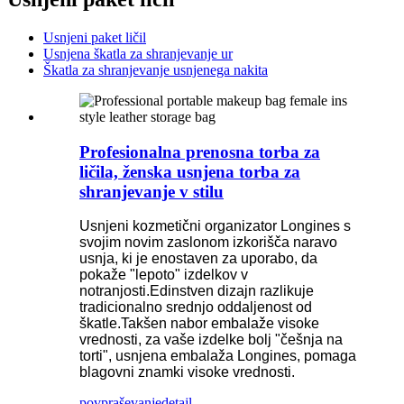
Usnjeni paket ličil
Usnjena škatla za shranjevanje ur
Škatla za shranjevanje usnjenega nakita
Profesionalna prenosna torba za
ličila, ženska usnjena torba za
shranjevanje v stilu
Usnjeni kozmetični organizator Longines s
svojim novim zaslonom izkorišča naravo
usnja, ki je enostaven za uporabo, da
pokaže "lepoto" izdelkov v
notranjosti.Edinstven dizajn razlikuje
tradicionalno srednjo oddaljenost od
škatle.Takšen nabor embalaže visoke
vrednosti, za vaše izdelke bolj "češnja na
torti", usnjena embalaža Longines, pomaga
blagovni znamki visoke vrednosti.
povpraševanje
detajl