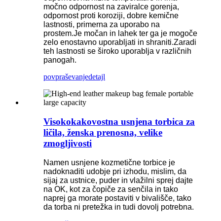
močno odpornost na zaviralce gorenja,
odpornost proti koroziji, dobre kemične
lastnosti, primerna za uporabo na
prostem.Je močan in lahek ter ga je mogoče
zelo enostavno uporabljati in shraniti.Zaradi
teh lastnosti se široko uporablja v različnih
panogah.
povpraševanje
detajl
Visokokakovostna usnjena torbica za
ličila, ženska prenosna, velike
zmogljivosti
Namen usnjene kozmetične torbice je
nadoknaditi udobje pri izhodu, mislim, da
sijaj za ustnice, puder in vlažilni sprej dajte
na OK, kot za čopiče za senčila in tako
naprej ga morate postaviti v bivališče, tako
da torba ni pretežka in tudi dovolj potrebna.